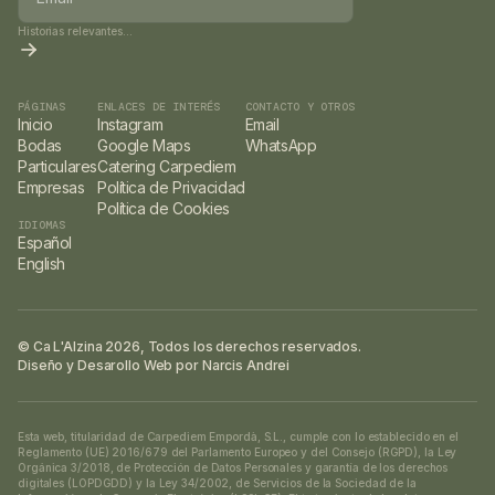
Historias relevantes...
PÁGINAS
ENLACES DE INTERÉS
CONTACTO Y OTROS
Inicio
Instagram
Email
Bodas
Google Maps
WhatsApp
Particulares
Catering Carpediem
Empresas
Política de Privacidad
Política de Cookies
IDIOMAS
Español
English
© Ca L'Alzina 2026, Todos los derechos reservados.
Diseño y Desarollo Web por Narcis Andrei
Esta web, titularidad de Carpediem Empordà, S.L., cumple con lo establecido en el
Reglamento (UE) 2016/679 del Parlamento Europeo y del Consejo (RGPD), la Ley
Orgánica 3/2018, de Protección de Datos Personales y garantía de los derechos
digitales (LOPDGDD) y la Ley 34/2002, de Servicios de la Sociedad de la